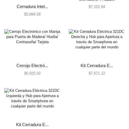
Humo Inalámbricos
Cerradura Intel...
$
7,202.84
Humo VPlex
$
5,894.58
Impacto
Movimiento para Exterior
Movimiento para Interior
Rotura de Vidrios y Cristales
Sísmico
Temperatura
Cerrojo Electró...
Kit Cerradura E...
Vibraciones
$
6,925.92
$
7,671.22
Energía
Baterías
Fuentes de Poder
Transformadores
Gabinetes y Carcasas
Carcasas
Kit Cerradura E...