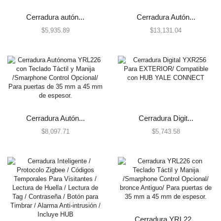
Centrales de Monitoreo
Cerradura autón...
Cerradura Autón...
Centrales de Monitoreo de Alarmas
$
5,935.89
$
13,131.04
Comunicadores
Cercas Eléctricas
Accesorios
Energizadores
Postes
Contactos Magnéticos
Cerradura Autón...
Cerradura Digit...
Contacto Magnético Cableado
$
8,097.71
$
5,743.58
Contacto Magnético Inalámbrico
Detectores / Sensores
Activos
Autónomos
Contactos Magnéticos
Fotoeléctricos y Microondas
Cerradura YRL22...