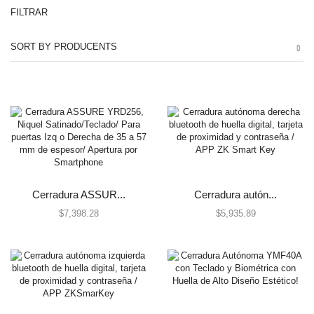
FILTRAR
Automatización e Intrusión
SORT BY PRODUCENTS
Accesorios
Botones de Pánico
Controles Remotos
Estaciones de Jalón
Sirenas y Estrobos
Automatización - Casa Inteligente
Control de Iluminación
Lutron
Cerradura ASSUR...
Cerradura autón...
Lutron Caseta Wireless
$
7,398.28
$
5,935.89
Lutron Vive
Relevadores WiFi
Termostatos
Cables
Todos