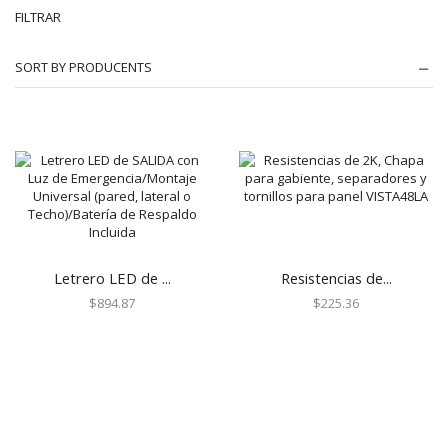
FILTRAR
Automatización e Intrusión
SORT BY PRODUCENTS
Accesorios
Botones de Pánico
Controles Remotos
Estaciones de Jalón
Sirenas y Estrobos
Automatización - Casa Inteligente
Control de Iluminación
Lutron
Letrero LED de ...
Resistencias de...
Lutron Caseta Wireless
$
894.87
$
225.36
Lutron Vive
Relevadores WiFi
Termostatos
Cables
Todos