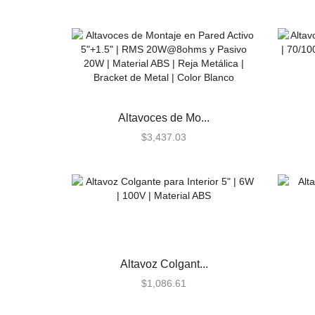
Paneles
Audio
Automatizacion
Automatización e Intrusión
Altavoces de Mo...
Accesorios
$
3,437.03
Botones de Pánico
Controles Remotos
Estaciones de Jalón
Sirenas y Estrobos
Automatización - Casa
Inteligente
Control de Iluminación
Altavoz Colgant...
$
1,086.61
Lutron
Lutron Caseta Wireless