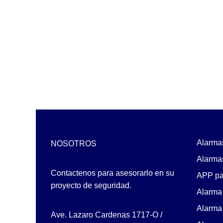
Cableado
Contacto Magnético
Inalámbrico
Detectores / Sensores
Activos
Autónomos
Contactos Magnéticos
Fotoeléctricos y
Microondas
Humo Inalámbricos
Alarma
NOSOTROS
Humo VPlex
Alarmas
Impacto
Contactenos para asesorarlo en su
APP par
Movimiento para Exterior
proyecto de seguridad.
Alarma 
Movimiento para Interior
Alarma
Rotura de Vidrios y
Ave. Lazaro Cardenas 1717-O /
Cristales