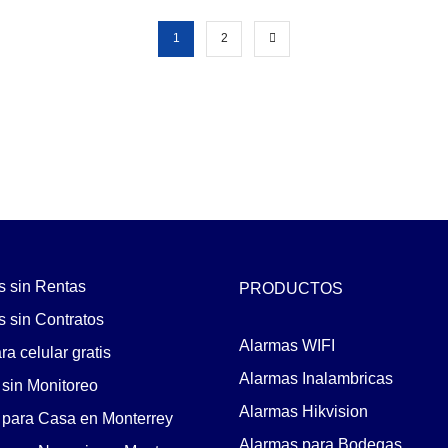
1
2
s sin Rentas
PRODUCTOS
 sin Contratos
Alarmas WIFI
a celular gratis
Alarmas Inalambricas
sin Monitoreo
Alarmas Hikvision
 para Casa en Monterrey
Alarmas para Bodegas