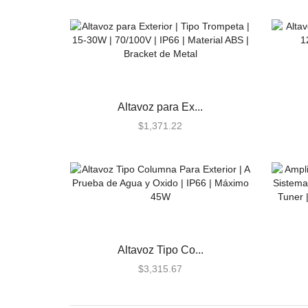
Lutron Vive
Relevadores WiFi
Termostatos
Cables
Todos
Altavoz para Ex...
Centrales de Monitoreo
$
1,371.22
Centrales de Monitoreo de
Alarmas
Comunicadores
Cercas Eléctricas
Accesorios
Energizadores
Altavoz Tipo Co...
Postes
$
3,315.67
Contactos Magnéticos
Contacto Magnético