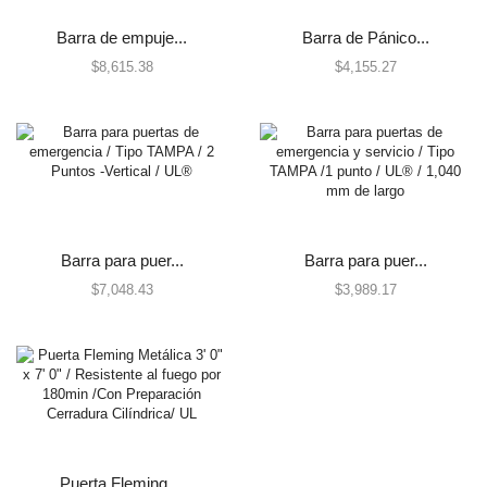
Centrales de Monitoreo
Barra de empuje...
Barra de Pánico...
Centrales de Monitoreo de Alarmas
$
8,615.38
$
4,155.27
Comunicadores
Cercas Eléctricas
Accesorios
Energizadores
Postes
Contactos Magnéticos
Barra para puer...
Barra para puer...
Contacto Magnético Cableado
$
7,048.43
$
3,989.17
Contacto Magnético Inalámbrico
Detectores / Sensores
Activos
Autónomos
Contactos Magnéticos
Fotoeléctricos y Microondas
Puerta Fleming ...