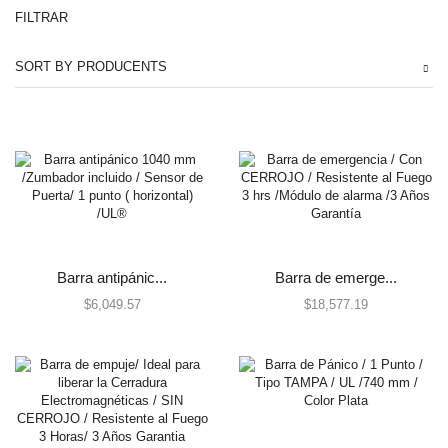
FILTRAR
Automatización e Intrusión
SORT BY PRODUCENTS
Accesorios
Botones de Pánico
Controles Remotos
Estaciones de Jalón
Sirenas y Estrobos
Automatización - Casa Inteligente
Control de Iluminación
Lutron
Barra antipánic...
Barra de emerge...
Lutron Caseta Wireless
$
6,049.57
$
18,577.19
Lutron Vive
Relevadores WiFi
Termostatos
Cables
Todos