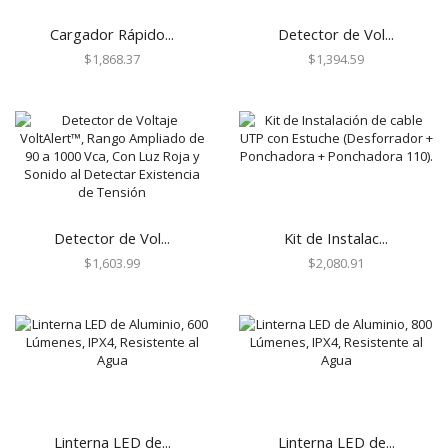
Centrales de Monitoreo
Cargador Rápido...
Detector de Vol...
Centrales de Monitoreo de Alarmas
$
1,868.37
$
1,394.59
Comunicadores
Cercas Eléctricas
Accesorios
Energizadores
Postes
Contactos Magnéticos
Detector de Vol...
Kit de Instalac...
Contacto Magnético Cableado
$
1,603.99
$
2,080.91
Contacto Magnético Inalámbrico
Detectores / Sensores
Activos
Autónomos
Contactos Magnéticos
Fotoeléctricos y Microondas
Linterna LED de...
Linterna LED de...