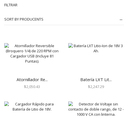
FILTRAR
Automatización e Intrusión
SORT BY PRODUCENTS
Accesorios
Botones de Pánico
Controles Remotos
Estaciones de Jalón
Sirenas y Estrobos
Automatización - Casa Inteligente
Control de Iluminación
Lutron
Atornillador Re...
Batería LXT Lit...
Lutron Caseta Wireless
$
2,050.43
$
2,247.29
Lutron Vive
Relevadores WiFi
Termostatos
Cables
Todos