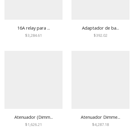
Humo Inalámbricos
Humo VPlex
Impacto
16A relay para ...
Adaptador de ba...
Movimiento para Exterior
$
3,284.61
$
392.02
Movimiento para Interior
Rotura de Vidrios y Cristales
Sísmico
Temperatura
Vibraciones
Energía
Baterías
Fuentes de Poder
Transformadores
Atenuador (Dimm...
Atenuador Dimme...
Gabinetes y Carcasas
$
1,626.21
$
4,287.18
Carcasas