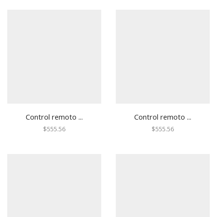
Gabinetes para Paneles
Gabinetes para Sirena
Generadores de Niebla
Accesorios
Todos
Herramientas
Accesorios de Instalación
Hikvision Paneles de Alarma y Accesorios
AX HUB Series
Control remoto ...
Control remoto ...
AX Hybrid PRO Series
$
555.56
$
555.56
AX PRO Series
Hybrid Series
Perimetrales y Estaciones de Pánico
Honeywell Total Connect
Accesorios
Automatización Z-WAVE