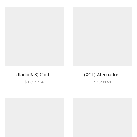
Centrales de Monitoreo
Centrales de Monitoreo de Alarmas
Comunicadores
Cercas Eléctricas
Accesorios
Energizadores
Postes
Contactos Magnéticos
(RadioRa3) Cont...
(XCT) Atenuador...
Contacto Magnético Cableado
$
13,547.56
$
1,231.91
Contacto Magnético Inalámbrico
Detectores / Sensores
Activos
Autónomos
Contactos Magnéticos
Fotoeléctricos y Microondas