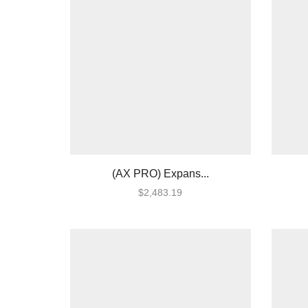
Lutron Vive
Relevadores WiFi
Termostatos
Cables
Todos
Centrales de Monitoreo
Centrales de Monitoreo de
Alarmas
(AX PRO) Expans...
Comunicadores
$
2,483.19
Cercas Eléctricas
Accesorios
Energizadores
Postes
Contactos Magnéticos
Contacto Magnético