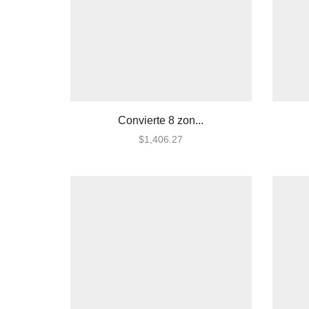
Cableado
Contacto Magnético
Inalámbrico
Detectores / Sensores
Activos
Autónomos
Convierte 8 zon...
Contactos Magnéticos
$
1,406.27
Fotoeléctricos y
Microondas
Humo Inalámbricos
Humo VPlex
Impacto
Movimiento para Exterior
Movimiento para Interior
Rotura de Vidrios y
Cristales