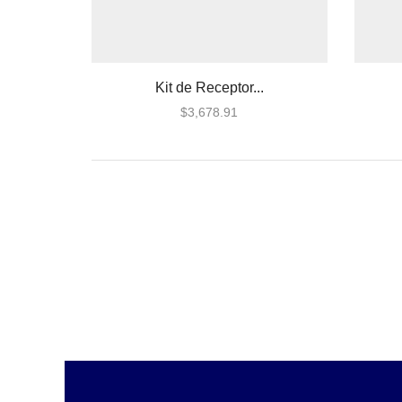
Sísmico
Temperatura
Vibraciones
Kit de Receptor...
Energía
$
3,678.91
Baterías
Fuentes de Poder
Transformadores
Gabinetes y Carcasas
Carcasas
Gabinetes para Paneles
Gabinetes para Sirena
Generadores de Niebla
Accesorios
Todos