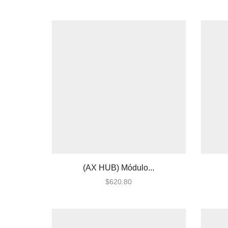
Paneles
Audio
Automatizacion
Automatización e Intrusión
Accesorios
Botones de Pánico
Controles Remotos
Estaciones de Jalón
Sirenas y Estrobos
Automatización - Casa
(AX HUB) Módulo...
Inteligente
$
620.80
Control de Iluminación
Lutron
Lutron Caseta Wireless