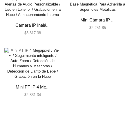
Centrales de Monitoreo
Centrales de Monitoreo de Alarmas
Mini Cámara IP ...
Comunicadores
Cámara IP Inalá...
$
2,251.85
$
3,817.38
Cercas Eléctricas
Accesorios
Energizadores
Postes
Contactos Magnéticos
Contacto Magnético Cableado
Contacto Magnético Inalámbrico
Mini PT IP 4 Me...
Detectores / Sensores
$
2,831.34
Activos
Autónomos
Contactos Magnéticos
Fotoeléctricos y Microondas