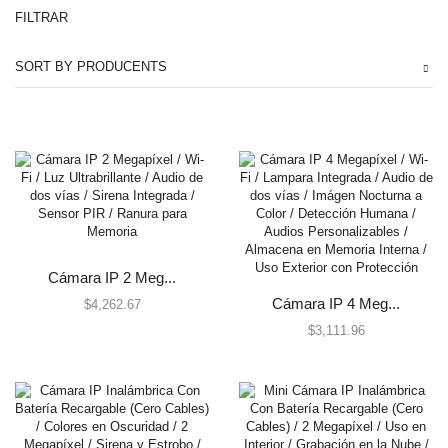
FILTRAR
Automatización e Intrusión
SORT BY PRODUCENTS
Accesorios
Botones de Pánico
Controles Remotos
Estaciones de Jalón
Sirenas y Estrobos
Automatización - Casa Inteligente
Control de Iluminación
Lutron
Cámara IP 2 Meg...
Lutron Caseta Wireless
Cámara IP 4 Meg...
$
4,262.67
Lutron Vive
$
3,111.96
Relevadores WiFi
Termostatos
Cables
Todos