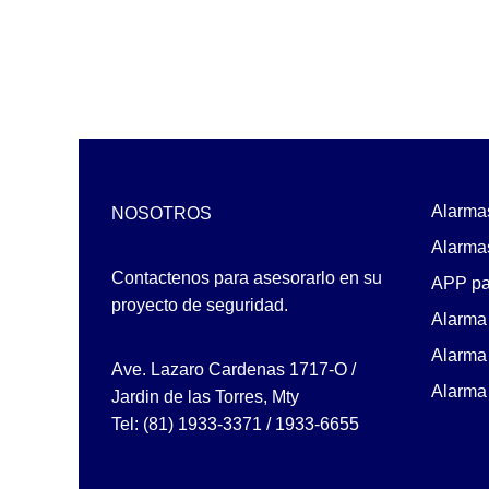
Lutron Vive
Relevadores WiFi
Termostatos
Cables
Todos
Centrales de Monitoreo
Alarma
NOSOTROS
Centrales de Monitoreo de
Alarmas
Alarmas
Contactenos para asesorarlo en su
Comunicadores
APP par
proyecto de seguridad.
Cercas Eléctricas
Alarma 
Accesorios
Alarma
Ave. Lazaro Cardenas 1717-O /
Energizadores
Alarma
Jardin de las Torres, Mty
Postes
Tel: (81) 1933-3371 / 1933-6655
Contactos Magnéticos
Contacto Magnético