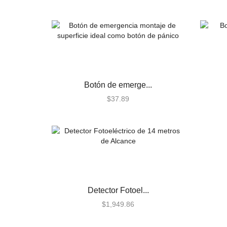
Paneles
Audio
Automatizacion
Automatización e Intrusión
Botón de emerge...
Accesorios
$
37.89
Botones de Pánico
Controles Remotos
Estaciones de Jalón
Sirenas y Estrobos
Automatización - Casa
Inteligente
Control de Iluminación
Detector Fotoel...
$
1,949.86
Lutron
Lutron Caseta Wireless