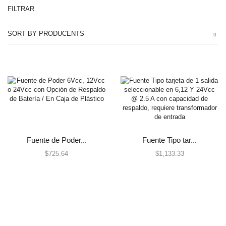
FILTRAR
Automatización e Intrusión
SORT BY PRODUCENTS
Accesorios
Botones de Pánico
Controles Remotos
Estaciones de Jalón
Sirenas y Estrobos
Automatización - Casa Inteligente
Control de Iluminación
Lutron
Fuente de Poder...
Fuente Tipo tar...
Lutron Caseta Wireless
$
725.64
$
1,133.33
Lutron Vive
Relevadores WiFi
Termostatos
Cables
Todos