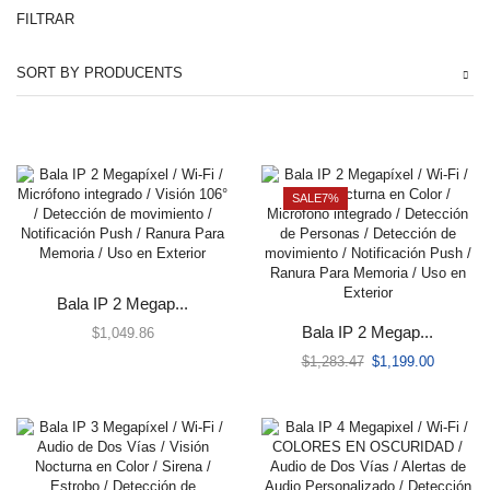
FILTRAR
Automatización e Intrusión
SORT BY PRODUCENTS
Accesorios
Botones de Pánico
Controles Remotos
Estaciones de Jalón
SALE
7%
Sirenas y Estrobos
Automatización - Casa Inteligente
Control de Iluminación
Lutron
Bala IP 2 Megap...
Lutron Caseta Wireless
Bala IP 2 Megap...
$
1,049.86
Lutron Vive
$
1,283.47
$
1,199.00
Relevadores WiFi
Termostatos
Cables
Todos