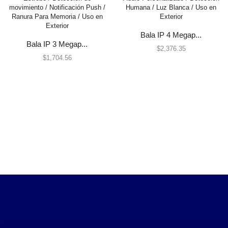
Centrales de Monitoreo
Centrales de Monitoreo de Alarmas
Bala IP 4 Megap...
Comunicadores
Bala IP 3 Megap...
$
2,376.35
$
1,704.56
Cercas Eléctricas
Accesorios
Energizadores
Postes
Contactos Magnéticos
Contacto Magnético Cableado
Contacto Magnético Inalámbrico
Detectores / Sensores
Activos
Autónomos
Contactos Magnéticos
Fotoeléctricos y Microondas