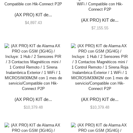
Humo Inalámbricos
Humo VPlex
(AX PRO) KIT de...
(AX PRO) KIT de...
Impacto
$
4,897.43
$
7,155.55
Movimiento para Exterior
Movimiento para Interior
Rotura de Vidrios y Cristales
Sísmico
Temperatura
Vibraciones
Energía
Baterías
Fuentes de Poder
(AX PRO) KIT de...
(AX PRO) KIT de...
$
10,379.48
$
10,379.48
Transformadores
Gabinetes y Carcasas
Carcasas