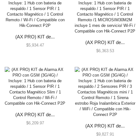
Gabinetes para Paneles
Gabinetes para Sirena
Generadores de Niebla
Accesorios
Todos
(AX PRO) KIT de...
(AX PRO) KIT de...
$
5,934.47
Herramientas
$
6,363.53
Accesorios de Instalación
Hikvision Paneles de Alarma y Accesorios
AX HUB Series
AX Hybrid PRO Series
AX PRO Series
Hybrid Series
Perimetrales y Estaciones de Pánico
(AX PRO) KIT de...
Honeywell Total Connect
$
6,209.97
(AX PRO) KIT de...
Accesorios
$
9,827.91
Automatización Z-WAVE