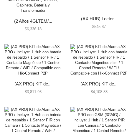
Centrales de Monitoreo
Centrales de Monitoreo de Alarmas
(AX HUB) Lector...
(2 Años 4GLTEM/...
Comunicadores
$
545.87
$
6,336.18
Cercas Eléctricas
Accesorios
Energizadores
Postes
Contactos Magnéticos
Contacto Magnético Cableado
(AX PRO) KIT de...
(AX PRO) KIT de...
Contacto Magnético Inalámbrico
$
3,811.96
$
4,108.83
Detectores / Sensores
Activos
Autónomos
Contactos Magnéticos
Fotoeléctricos y Microondas