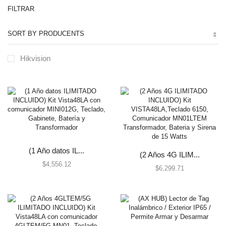
FILTRAR
Automatización e Intrusión
SORT BY PRODUCENTS
Accesorios
Botones de Pánico
Hikvision
Controles Remotos
Estaciones de Jalón
Sirenas y Estrobos
Automatización - Casa Inteligente
Control de Iluminación
Lutron
(1 Año datos IL...
Lutron Caseta Wireless
(2 Años 4G ILIM...
$
4,556.12
Lutron Vive
$
6,299.71
Relevadores WiFi
Termostatos
Cables
Todos