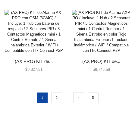
Central Receptora
Comunicadores
Paneles de Alarma
Servicios AlarmNet / Total Connect
Teclados
Megafonía y Audioevacuación
EPCOM ProAudio
(AX PRO) KIT de...
(AX PRO) KIT de...
Módulos de Expansión
$
9,827.91
$
8,745.58
Módulos de Expansión Cableado
Módulos de Expansión de Relevador/ PGM
Receptores Inalámbricos
…
1
2
4
Paneles de Alarma
Todos
Protección Contra Sobretensiones
Todos