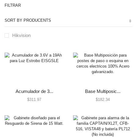
FILTRAR
Automatización e Intrusión
SORT BY PRODUCENTS
Accesorios
Botones de Pánico
Hikvision
Controles Remotos
Estaciones de Jalón
Sirenas y Estrobos
Automatización - Casa Inteligente
Control de Iluminación
Lutron
Acumulador de 3...
Base Multiposic...
Lutron Caseta Wireless
$
311.97
$
182.34
Lutron Vive
Relevadores WiFi
Termostatos
Cables
Todos