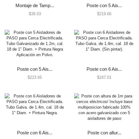
Humo Inalámbricos
Montaje de Tamp...
Poste con 5 Ais...
Humo VPlex
$
39.03
$
219.66
Impacto
Movimiento para Exterior
Movimiento para Interior
Rotura de Vidrios y Cristales
Sísmico
Temperatura
Poste con 5 Ais...
Poste con 6 Ais...
Vibraciones
$
223.65
$
247.01
Energía
Baterías
Fuentes de Poder
Transformadores
Gabinetes y Carcasas
Carcasas
Poste con 6 Ais...
Poste con altur...