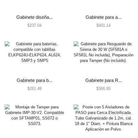
Centrales de Monitoreo
Gabinete diseña...
Gabinete para a...
Centrales de Monitoreo de Alarmas
$
237.04
$
401.14
Comunicadores
Cercas Eléctricas
Accesorios
Energizadores
Postes
Contactos Magnéticos
Contacto Magnético Cableado
Gabinete para b...
Gabinete para R...
$
281.48
$
366.95
Contacto Magnético Inalámbrico
Detectores / Sensores
Activos
Autónomos
Contactos Magnéticos
Fotoeléctricos y Microondas