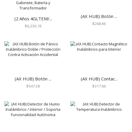
Centrales de Monitoreo
(AX HUB) Botón ...
Centrales de Monitoreo de Alarmas
(2 Años 4GLTEM/...
$
268.66
Comunicadores
$
6,336.18
Cercas Eléctricas
Accesorios
Energizadores
Postes
Contactos Magnéticos
Contacto Magnético Cableado
(AX HUB) Botón ...
(AX HUB) Contac...
Contacto Magnético Inalámbrico
$
547.58
$
317.66
Detectores / Sensores
Activos
Autónomos
Contactos Magnéticos
Fotoeléctricos y Microondas