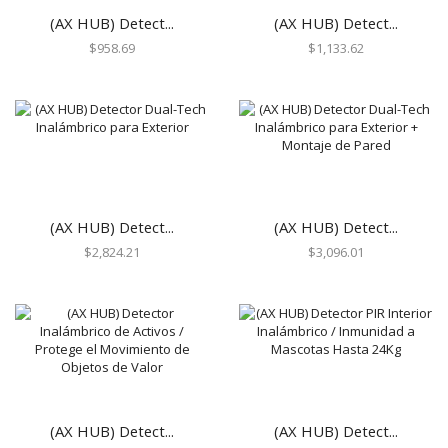
Humo Inalámbricos
(AX HUB) Detect...
(AX HUB) Detect...
Humo VPlex
$
958.69
$
1,133.62
Impacto
Movimiento para Exterior
Movimiento para Interior
Rotura de Vidrios y Cristales
Sísmico
Temperatura
(AX HUB) Detect...
(AX HUB) Detect...
Vibraciones
$
2,824.21
$
3,096.01
Energía
Baterías
Fuentes de Poder
Transformadores
Gabinetes y Carcasas
Carcasas
(AX HUB) Detect...
(AX HUB) Detect...