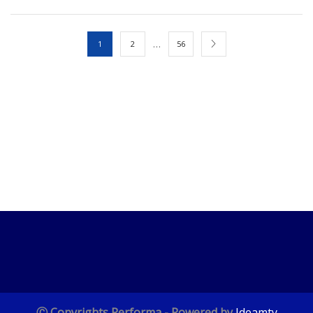
Central Receptora
Comunicadores
…
1
2
56
Paneles de Alarma
Servicios AlarmNet / Total Connect
Teclados
Megafonía y Audioevacuación
EPCOM ProAudio
Módulos de Expansión
Módulos de Expansión Cableado
Módulos de Expansión de Relevador/ PGM
Receptores Inalámbricos
Paneles de Alarma
Todos
Protección Contra Sobretensiones
Todos
Ⓒ Copyrights Performa - Powered by
Ideamty