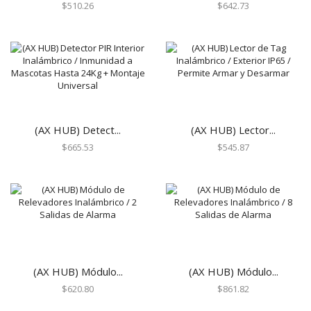
Gabinetes para Paneles
$
510.26
$
642.73
Gabinetes para Sirena
Generadores de Niebla
Accesorios
Todos
Herramientas
Accesorios de Instalación
(AX HUB) Detect...
(AX HUB) Lector...
Hikvision Paneles de Alarma y Accesorios
$
665.53
$
545.87
AX HUB Series
AX Hybrid PRO Series
AX PRO Series
Hybrid Series
Perimetrales y Estaciones de Pánico
Honeywell Total Connect
(AX HUB) Módulo...
(AX HUB) Módulo...
Accesorios
$
620.80
$
861.82
Automatización Z-WAVE