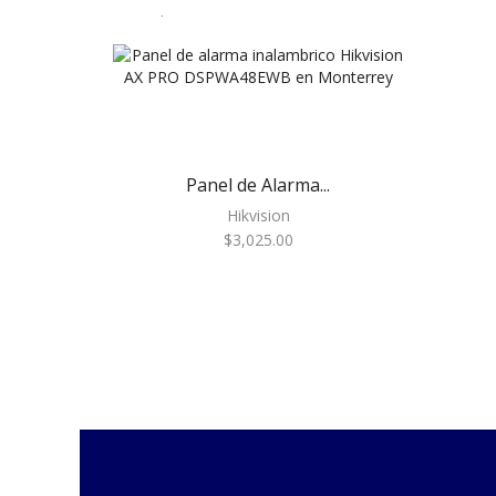
Paneles
Audio
Automatizacion
Automatización e
Intrusión
Panel de Alarma...
Accesorios
Hikvision
$
3,025.00
Botones de Pánico
Controles Remotos
Estaciones de Jalón
Sirenas y Estrobos
Automatización - Casa
Inteligente
Control de Iluminación
Lutron