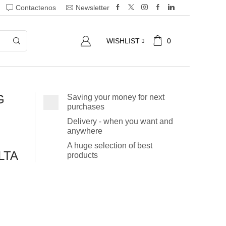
Contactenos
Newsletter
0
WISHLIST
G
Saving your money for next
purchases
Delivery - when you want and
anywhere
A huge selection of best
LTA
products