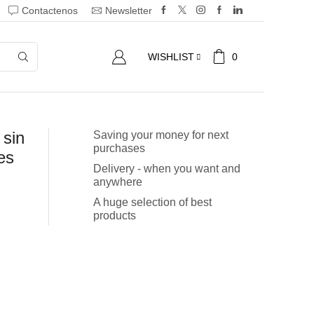
Contactenos
Newsletter
0
WISHLIST
 sin
Saving your money for next
purchases
es
Delivery - when you want and
anywhere
A huge selection of best
products