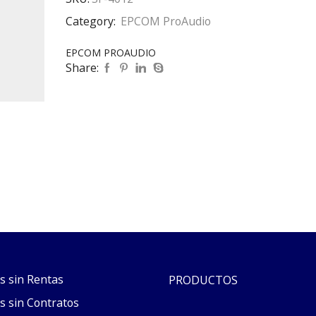
Category:
EPCOM ProAudio
EPCOM PROAUDIO
Share:
s sin Rentas
PRODUCTOS
s sin Contratos